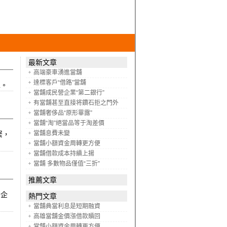
最新文章
高端豪車湧進當舖
達標客戶“借路”當舖
車。
當舖成民營企業“第二銀行”
有當舖甚至直接将鑽石拒之門外
當舖奢侈品“原形畢露”
當舖“淘”絕當品等于淘差價
當舖息費未變
緊，
當舖小額資金周轉更方便
當舖借款成本持續上揚
當舖 多數物品僅值“三折”
推薦文章
少企
熱門文章
當舖典當利息是短期融資
高雄當舖金價漲借款贖回
當舖小額資金周轉更方便