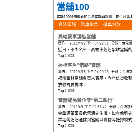
當舖100
當舖100發佈最新的合法當舖資訊網，提供台北,桃
合法當舖
汽車借款
機車借款
高端豪車湧進當舖
發佈： 2011/4/22 下午 04:22:31 | 分類：合法
近日，不少名車、高端車紛紛紮堆當舖
Tag：
當舖
達標客戶“借路”當舖
發佈： 2011/4/15 下午 04:00:28 | 分類：合法
福州彙林當舖負責人表示，今年信貸收緊
放款需要排隊，
Tag：
當舖
當舖成民營企業“第二銀行”
發佈： 2011/4/1 下午 02:57:42 | 分類：合法當
金彙源董事長危驚濤先生說，如今像劉
業老闆紛紛選擇到當舖以實物等抵押模式
Tag：
當舖