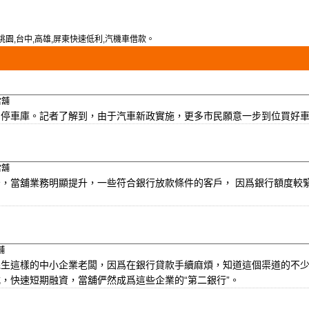
園,台中,高雄,屏東快速低利,汽機車借款。
當舖
的停車庫。記者了解到，由于汽車新政實施，更多市民願意一步到位買好
當舖
，當舖業務明顯提升，一些符合銀行放款條件的客戶， 因爲銀行額度較
舖
先生這樣的中小企業老闆，因爲在銀行貸款手續麻煩，知道這個渠道的不
，快速短期融資，當舖俨然成爲這些企業的“第二銀行”。