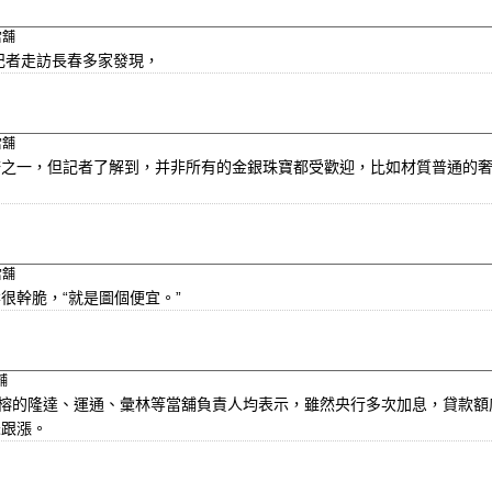
當舖
記者走訪長春多家發現，
當舖
一，但記者了解到，并非所有的金銀珠寶都受歡迎，比如材質普通的
當舖
很幹脆，“就是圖個便宜。”
舖
榕的隆達、運通、彙林等當舖負責人均表示，雖然央行多次加息，貸款額
未跟漲。