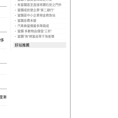
有當舖甚至直接将鑽石拒之門外
當舖成民營企業“第二銀行”
當舖是中小企業現金救急站
當舖息費未變
汽車典當價最多降兩成
當舖 多數物品僅值“三折”
當舖“淘”絕當品等于淘差價
奢侈
好站推薦
度漸