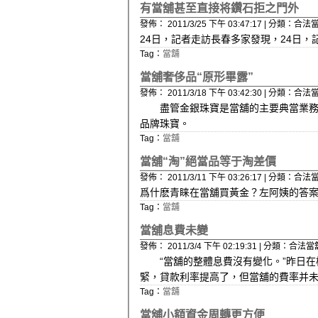
有當舖甚至直接将鑽石拒之門外
發佈： 2011/3/25 下午 03:47:17 | 分類：合法
24日，記者走訪長春多家發現，24日，
Tag：
當舖
當舖奢侈品“原形畢露”
發佈： 2011/3/18 下午 03:42:30 | 分類：合法
盡管金銀珠寶是當舖的主要典當業務之
品牌珠寶。
Tag：
當舖
當舖“淘”絕當品等于淘差價
發佈： 2011/3/11 下午 03:26:17 | 分類：合法
爲什麽青睐在當舖買黃金？左阿姨的答案
Tag：
當舖
當舖息費未變
發佈： 2011/3/4 下午 02:19:31 | 分類：合法當
“當舖的整體息費沒有變化。”昨日在
緊，貸款利率提高了，但當舖的費率并
Tag：
當舖
當舖小額資金周轉更方便