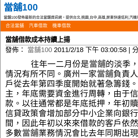
當舖100
當舖100發佈最新的合法當舖資訊網，提供台北,桃園,台中,高雄,屏東快速低利,汽
合法當舖
汽車借款
機車借款
當舖借款成本持續上揚
發佈：
當舖100
2011/2/18 下午 03:00:58 |
往年一二月份是
當舖
的淡季
情況有所不同。廣州一家
當舖
負責
戶從去年第四季度開始就著急籌錢
主，年底需要資金進行周轉，由于
款。以往通常都是年底抵押，年初
信貸政策會增加部分中小企業向銀
間，因此年初以來來借款的客戶依
多數
當舖
業務情況會比去年同期出